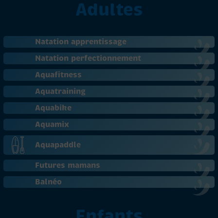
Adultes
Natation apprentissage
Natation perfectionnement
Aquafitness
Aquatraining
Aquabike
Aquamix
Aquapaddle
Futures mamans
Balnéo
Enfants