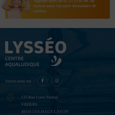
Appelez-nous au
02 55 53 02 60.
ou
écrivez-nous via notre
formulaire de
contact
.
Suivez-nous sur
135 Rue Louis Pasteur
VIHIERS
49310 LYS-HAUT-LAYON