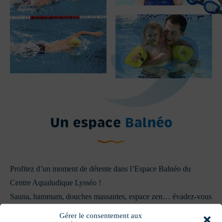
Un espace
Balnéo
Profitez d’un moment de détente dans l’Espace Balnéo du
Centre Aqualudique Lysséo !
Sauna, hammam, douches massantes, espace zen… évadez-vous
le temps de quelques heures, vous le méritez bien !
Gérer le consentement aux